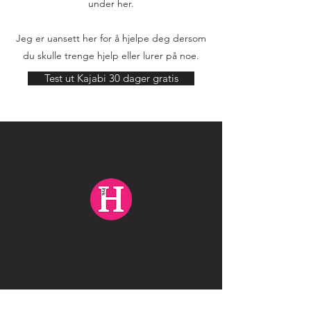
under her.
Jeg er uansett her for å hjelpe deg dersom
du skulle trenge hjelp eller lurer på noe.
Test ut Kajabi 30 dager gratis
Frk Hjortland AS
Bergen, Norway